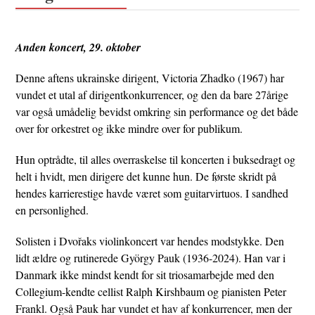
Anden koncert, 29. oktober
Denne aftens ukrainske dirigent, Victoria Zhadko (1967) har
vundet et utal af dirigentkonkurrencer, og den da bare 27årige
var også umådelig bevidst omkring sin performance og det både
over for orkestret og ikke mindre over for publikum.
Hun optrådte, til alles overraskelse til koncerten i buksedragt og
helt i hvidt, men dirigere det kunne hun. De første skridt på
hendes karrierestige havde været som guitarvirtuos. I sandhed
en personlighed.
Solisten i Dvořaks violinkoncert var hendes modstykke. Den
lidt ældre og rutinerede György Pauk (1936-2024). Han var i
Danmark ikke mindst kendt for sit triosamarbejde med den
Collegium-kendte cellist Ralph Kirshbaum og pianisten Peter
Frankl. Også Pauk har vundet et hav af konkurrencer, men der