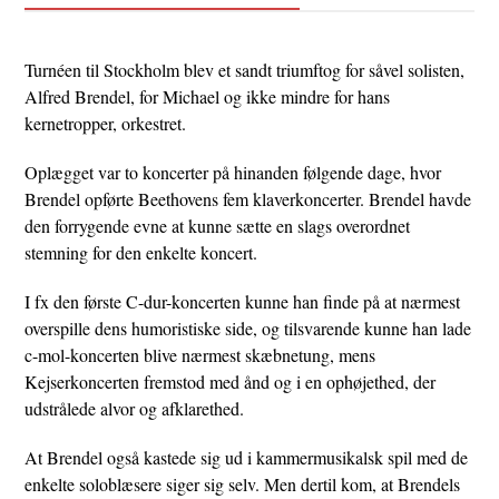
Turnéen til Stockholm blev et sandt triumftog for såvel solisten,
Alfred Brendel, for Michael og ikke mindre for hans
kernetropper, orkestret.
Oplægget var to koncerter på hinanden følgende dage, hvor
Brendel opførte Beethovens fem klaverkoncerter. Brendel havde
den forrygende evne at kunne sætte en slags overordnet
stemning for den enkelte koncert.
I fx den første C-dur-koncerten kunne han finde på at nærmest
overspille dens humoristiske side, og tilsvarende kunne han lade
c-mol-koncerten blive nærmest skæbnetung, mens
Kejserkoncerten fremstod med ånd og i en ophøjethed, der
udstrålede alvor og afklarethed.
At Brendel også kastede sig ud i kammermusikalsk spil med de
enkelte soloblæsere siger sig selv. Men dertil kom, at Brendels