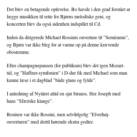
Det blev en betagende oplevelse. Bo havde i den grad forstået at
lægge musikken til rette for Bjørns melodiske geni, og
koncerten blev da også sidenhen indspillet til Cd.
Inden da dirigerede Michael Rossinis ouverture til ”Semiramis”,
og Bjørn var ikke bleg for at varme op på denne krævende
obostemme.
Efter champagnepausen (for publikum) blev det igen Mozart-
tid, og ”Haffner-symfonien” i D-dur fik med Michael som man
kunne læse i et dagblad ”både glans og fylde”.
I anledning af Nytåret altid en sjat Strauss. Her Joseph med
hans ”Sfæriske klange”.
Rosinen var ikke Rossini, men selvfølgelig ”Elverhøj-
ouverturen” med dertil hørende ekstra godter.