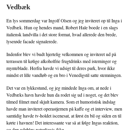
Vedbæk
En lys sommerdag var Ingolf Olsen og jeg inviteret op til Inga i
Vedbæk. Hun og hendes mand, Robert Hale boede i en slags
italiensk landvilla i det store format, hvad allerede den brede,
lyserøde facade signalerede.
Indenfor blev vi budt hjertelig velkommen og inviteret ud på
terrassen til kølige alkoholfrie frugtdrinks med isterninger og
mynteblade. Herfra havde vi udsigt til deres park, hvor ikke
mindst et lille vandløb og en bro i Venedigstil satte stemningen.
Det var en lykkestund, og jeg mindede Inga om, at nede i
Vedbæks havn havde hun da rodet sig ud i noget, og det blev
tilmed filmet med skjult kamera. Som et humoristisk indslag
havde man inviteret operastjernen på kaffe og et interview, men
samtidig havde tv-holdet iscenesat, at først én bil og siden en til
kørte i havnen! Det interessante var så at følge Ingas reaktion,
og den udeblev naturligvis ikke.