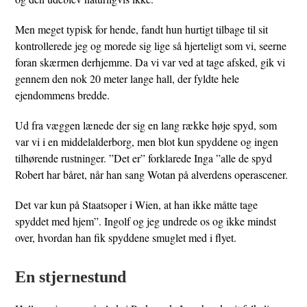
Men meget typisk for hende, fandt hun hurtigt tilbage til sit
kontrollerede jeg og morede sig lige så hjerteligt som vi, seerne
foran skærmen derhjemme. Da vi var ved at tage afsked, gik vi
gennem den nok 20 meter lange hall, der fyldte hele
ejendommens bredde.
Ud fra væggen lænede der sig en lang række høje spyd, som
var vi i en middelalderborg, men blot kun spyddene og ingen
tilhørende rustninger. ”Det er” forklarede Inga ”alle de spyd
Robert har båret, når han sang Wotan på alverdens operascener.
Det var kun på Staatsoper i Wien, at han ikke måtte tage
spyddet med hjem”. Ingolf og jeg undrede os og ikke mindst
over, hvordan han fik spyddene smuglet med i flyet.
En stjernestund