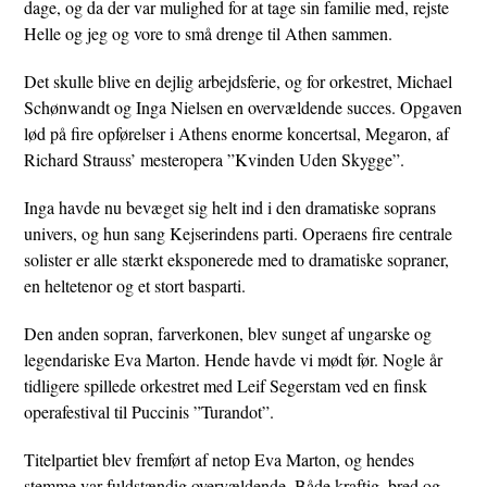
dage, og da der var mulighed for at tage sin familie med, rejste
Helle og jeg og vore to små drenge til Athen sammen.
Det skulle blive en dejlig arbejdsferie, og for orkestret, Michael
Schønwandt og Inga Nielsen en overvældende succes. Opgaven
lød på fire opførelser i Athens enorme koncertsal, Megaron, af
Richard Strauss’ mesteropera ”Kvinden Uden Skygge”.
Inga havde nu bevæget sig helt ind i den dramatiske soprans
univers, og hun sang Kejserindens parti. Operaens fire centrale
solister er alle stærkt eksponerede med to dramatiske sopraner,
en heltetenor og et stort basparti.
Den anden sopran, farverkonen, blev sunget af ungarske og
legendariske Eva Marton. Hende havde vi mødt før. Nogle år
tidligere spillede orkestret med Leif Segerstam ved en finsk
operafestival til Puccinis ”Turandot”.
Titelpartiet blev fremført af netop Eva Marton, og hendes
stemme var fuldstændig overvældende. Både kraftig, bred og