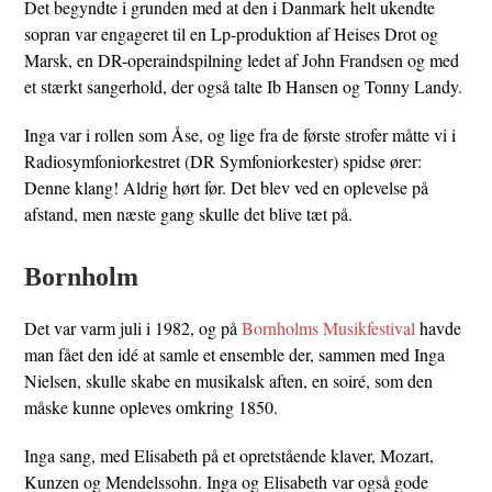
Det begyndte i grunden med at den i Danmark helt ukendte
sopran var engageret til en Lp-produktion af Heises Drot og
Marsk, en DR-operaindspilning ledet af John Frandsen og med
et stærkt sangerhold, der også talte Ib Hansen og Tonny Landy.
Inga var i rollen som Åse, og lige fra de første strofer måtte vi i
Radiosymfoniorkestret (DR Symfoniorkester) spidse ører:
Denne klang! Aldrig hørt før. Det blev ved en oplevelse på
afstand, men næste gang skulle det blive tæt på.
Bornholm
Det var varm juli i 1982, og på
Bornholms Musikfestival
havde
man fået den idé at samle et ensemble der, sammen med Inga
Nielsen, skulle skabe en musikalsk aften, en soiré, som den
måske kunne opleves omkring 1850.
Inga sang, med Elisabeth på et opretstående klaver, Mozart,
Kunzen og Mendelssohn. Inga og Elisabeth var også gode