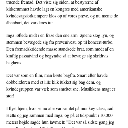
truende fremad. Det viste sig siden, at bestyrerne af
kirkerummet havde lagt en kongres med amerikanske
kvindesagsforkæmpere klos op af vores prøve, og nu mente de
åbenbart, det var deres tur.
Inga løftede midt i en frase den ene arm, øjnene slog lyn, og
stemmen bevægede sig fra prøveniveau op til koncert-turbo.
Den fremadskridende masse standsede brat, som mødt af en
kraftig passatvind og begyndte så at bevæge sig skridtvis
baglæns.
Det var som en film, man kørte bagfra. Snart efter havde
dobbeltdøren med et lille klik lukket sig bag dem, og
kvindegruppen var væk som smeltet sne. Musikkens magt er
stor!
I flyet hjem, hvor vi nu alle var samlet på monkey-class, sad
Helle og jeg sammen med Inga, og på et tidspunkt i 10.000
meters højde sagde hun lavmælt: ”Det var så sidste gang jeg