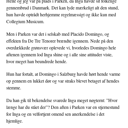
Helle og jeg var på plads i Parken, da Inga havde sit folkelige
gennembrud i Danmark. Det kan lyde mærkeligt alt den stund,
hun havde optrådt herhjemme regelmæssigt og ikke kun med
Collegium Musicum.
Men i Parken var det i selskab med Placido Domingo, og
effekten fra De Tre Tenorer brændte igennem. Nede på den
overdækkede grønsvær oplevede vi, hvorledes Domingo hele
aftenen igennem lod Inga shine og i alle sine attituder viste,
hvor meget han beundrede hende.
Hun har fortalt, at Domingo i Salzburg havde hørt hende varme
op gennem en lukket dør og var straks blevet betaget af hendes
stemme.
Da han gik til bekendelse svarede Inga meget nøgternt: ”Hvor
længe har du stået der”? Den aften i Parken var en stjernestund
for Inga og en velfortjent omend sen anerkendelse i det
hjemlige.