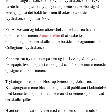
kom til mange af koncerterne. Op til Nytårskoncerten, 1989
havde han igangsat et nyt projekt, og dette skulle vise sig så
levedygtigt, at det holdt helt frem til orkestrets sidste
Nytårskoncert i januar 2009.
Per A. Fossum og informationschef Janne Laursen havde
opfordret kunstneren
Annette Wier
til at skabe to
originallitografier, der skulle danne forside til programmet for
Collegiums Nytårskoncert.
Forsiden var trykt direkte på sten og fra 1990 også på tykt
bøttepapir, hver litografi i et oplag på ca. 450, alle nummererede
og signeret af kunstneren.
Trykningen foregik hos Hostrup-Petersen og Johansen.
Kunstprogrammerne blev uddelt gratis til publikum i forbindelse
med koncerten, og indeni kunne man så orientere sig om, hvad
der skulle spilles.
Hvert program var omviklet med et gennemsigtigt smudsbind,