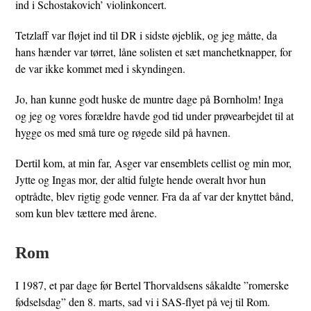
ind i Schostakovich’ violinkoncert.
Tetzlaff var fløjet ind til DR i sidste øjeblik, og jeg måtte, da
hans hænder var tørret, låne solisten et sæt manchetknapper, for
de var ikke kommet med i skyndingen.
Jo, han kunne godt huske de muntre dage på Bornholm! Inga
og jeg og vores forældre havde god tid under prøvearbejdet til at
hygge os med små ture og røgede sild på havnen.
Dertil kom, at min far, Asger var ensemblets cellist og min mor,
Jytte og Ingas mor, der altid fulgte hende overalt hvor hun
optrådte, blev rigtig gode venner. Fra da af var der knyttet bånd,
som kun blev tættere med årene.
Rom
I 1987, et par dage før Bertel Thorvaldsens såkaldte ”romerske
fødselsdag” den 8. marts, sad vi i SAS-flyet på vej til Rom.