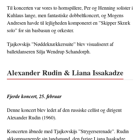
Til koncerten var vores to hornspillere, Per og Henning solister i
Kuhlaus lange, men fantastiske dobbeltkoncert, og Mogens
Andresen havde til lejligheden komponeret en ”Skipper Skræk
solo” for sin basbasun og orkester.
Tjajkovskijs ”Nøddeknækkersuite” blev visualiseret af
balletdanseren Silja Wendrup Schandorph.
Alexander Rudin & Liana Issakadze
Fjerde koncert, 25. februar
Denne koncert blev ledet af den russiske cellist og dirigent
Alexander Rudin (1960).
Koncerten åbnede med Tjajkovskijs ”Strygerserenade”. Rudin
akkompagnerede sin landsmand, den fyrige Liana Issakadze