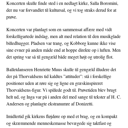
Koncerten skulle finde sted i en nedlagt kirke, Salla Boromini,
der nu var forvandlet til kultursal, og vi tog straks derud for at
prøve.
Koncerten var planlagt som en sammensat affære med vidt
forskelligartede indslag, men alt med relation til den musikglade
billedhugger. Pladsen var trang, og Kobborg kunne ikke vise
sine evner på anden måde end at hoppe direkte op i luften. Men
det spring var så til gengæld både meget højt og utrolig flot.
Balletdanseren Henriette Muus skulle til gengæld illudere det
der på Thorvaldsens tid kaldtes ”attituder”: stå i forskellige
positioner uden at røre sig og ligne en græskinspireret
Thorvaldsens-figur. Vi spillede godt til. Prøvetiden blev brugt
helt ud, og Inga var på i anden del med sange til tekster af H. C.
Andersen og planlagte ekstranumre af Donizetti.
Imidlertid gik kirkens fløjdøre op med et brag, og en kompakt
og skræmmende menneskemasse bevægede sig taktfast og