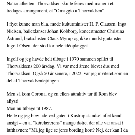
Nationalhelten, Thorvaldsen skulle fejres med maner i et
tredages arrangement, et ”Omaggio a Thorvaldsen”.
I flyet kunne man bl.a. møde kulturminister H. P. Clausen, Inga
Nielsen, balletdanser Johan Kobborg, koncertmester Christina
Åstrand, bratschisten Claus Myrup og ikke mindst guitaristen
Ingolf Olsen, der stod for hele idéoplægget.
Ingolf og jeg havde helt tilbage i 1970 sammen spillet til
Thorvaldsens 200 årsdag. Vi var med årene blevet dus med
Thorvaldsen. Også 50 år senere, i 2022, var jeg inviteret som en
del af Thorvaldsenfejringen.
Men så kom Corona, og en ellers attraktiv tur til Rom blev
aflyst!
Men nu tilbage til 1987.
Helle og jeg blev ude ved gaten i Kastrup standset af et kendt
ansigt – en af ”kørelærerens” mange døtre, der alle var ansat i
lufthavnen: ”Må jeg lige se jeres bording kort? Nej, der kan I da