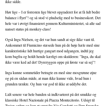
ikke sidde.
Hør lige – I er forresten lige blevet opgraderet for at få lidt bedre
balance i flyet”! og så stod vi pludselig med to businesskort. Det
hele var i øvrigt finansieret gennem Kulturministeriet, så alle sad
uanset status på monkey-class!
Også Inga Nielsen, og det var hun sandt at sige ikke vant til.
Ankommet til Fiumicino stæsede hun på de høje hæle med sine
karakteristiske lidt hurtige gangart mod udgangen, indtil jeg
kom bagfra og holdt hende kærligt om skulderen: ”Inga, du skal
ikke være ked ad det! Dyreryggen oppe på første var så sej”!
Inga kunne sommetider betragte en med sine mosgrønne øjne
og på en sådan måde, at man ikke kunne vide, hvad hun i
grunden tænkte. Og hun var god til ikke at uddybe det.
Lidt senere var hele banden så indkvarteret på det smukke og
klassiske Hotel Nazionale på Piazza Montecitorio. Udsigt til
Trajan-søjlen og kun et smut fra Via Condotti og Den Spanske