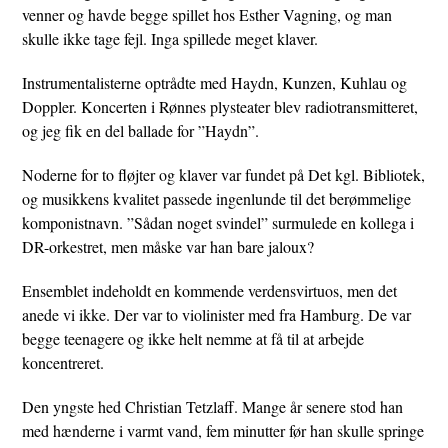
venner og havde begge spillet hos Esther Vagning, og man
skulle ikke tage fejl. Inga spillede meget klaver.
Instrumentalisterne optrådte med Haydn, Kunzen, Kuhlau og
Doppler. Koncerten i Rønnes plysteater blev radiotransmitteret,
og jeg fik en del ballade for ”Haydn”.
Noderne for to fløjter og klaver var fundet på Det kgl. Bibliotek,
og musikkens kvalitet passede ingenlunde til det berømmelige
komponistnavn. ”Sådan noget svindel” surmulede en kollega i
DR-orkestret, men måske var han bare jaloux?
Ensemblet indeholdt en kommende verdensvirtuos, men det
anede vi ikke. Der var to violinister med fra Hamburg. De var
begge teenagere og ikke helt nemme at få til at arbejde
koncentreret.
Den yngste hed Christian Tetzlaff. Mange år senere stod han
med hænderne i varmt vand, fem minutter før han skulle springe