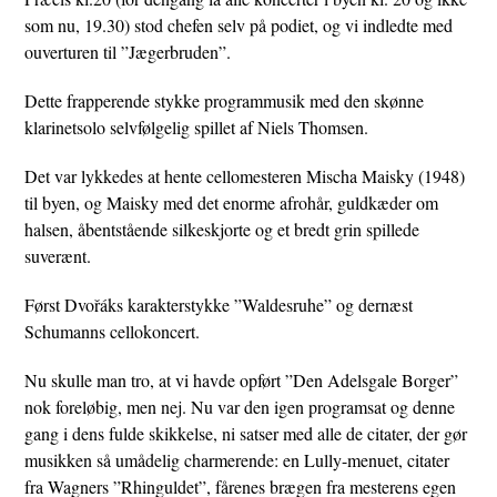
som nu, 19.30) stod chefen selv på podiet, og vi indledte med
ouverturen til ”Jægerbruden”.
Dette frapperende stykke programmusik med den skønne
klarinetsolo selvfølgelig spillet af Niels Thomsen.
Det var lykkedes at hente cellomesteren Mischa Maisky (1948)
til byen, og Maisky med det enorme afrohår, guldkæder om
halsen, åbentstående silkeskjorte og et bredt grin spillede
suverænt.
Først Dvořáks karakterstykke ”Waldesruhe” og dernæst
Schumanns cellokoncert.
Nu skulle man tro, at vi havde opført ”Den Adelsgale Borger”
nok foreløbig, men nej. Nu var den igen programsat og denne
gang i dens fulde skikkelse, ni satser med alle de citater, der gør
musikken så umådelig charmerende: en Lully-menuet, citater
fra Wagners ”Rhinguldet”, fårenes brægen fra mesterens egen