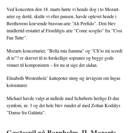
Ved koncerten den 18. marts hørte vi hende dog i to Mozart-
arier og dertil, skulle vi efter pausen, havde oplevet hende i
Beethovens krævende bravour-arie ”Ah Perfido”. Den blev
imidlertid erstattet af Fiordiligis arie ”Come scoglio” fra ”Cosi
Fan Tutte”.
Mozarts koncertarier, ”Bella mia fiamma” og ”Ch’io mi scordi
di te”? er skrevet til to forskellige sopraner og begge gode
venner til komponisten – for nu at sige det sådan.
Elisabeth Westenholz’ kattepoter strøg sig årvågent om Ingas
koloraturer.
Michael havde valgt at indlede med Schuberts herlige D-dur
symfoni, nr. 3 og det hele blev rundet af med Zoltan Kodálys
”Danse fra Galánta”.
Gæstespil på Bornholm, II, Mozarts