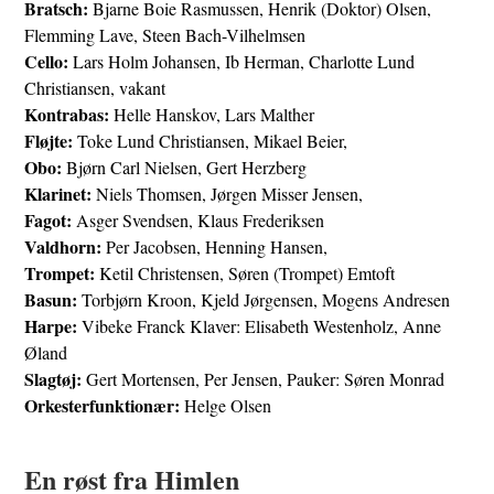
Bratsch:
Bjarne Boie Rasmussen, Henrik (Doktor) Olsen,
Flemming Lave, Steen Bach-Vilhelmsen
Cello:
Lars Holm Johansen, Ib Herman, Charlotte Lund
Christiansen, vakant
Kontrabas:
Helle Hanskov, Lars Malther
Fløjte:
Toke Lund Christiansen, Mikael Beier,
Obo:
Bjørn Carl Nielsen, Gert Herzberg
Klarinet:
Niels Thomsen, Jørgen Misser Jensen,
Fagot:
Asger Svendsen, Klaus Frederiksen
Valdhorn:
Per Jacobsen, Henning Hansen,
Trompet:
Ketil Christensen, Søren (Trompet) Emtoft
Basun:
Torbjørn Kroon, Kjeld Jørgensen, Mogens Andresen
Harpe:
Vibeke Franck Klaver: Elisabeth Westenholz, Anne
Øland
Slagtøj:
Gert Mortensen, Per Jensen, Pauker: Søren Monrad
Orkesterfunktionær:
Helge Olsen
En røst fra Himlen