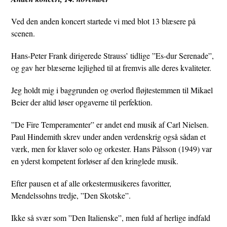
Ved den anden koncert startede vi med blot 13 blæsere på
scenen.
Hans-Peter Frank dirigerede Strauss’ tidlige ”Es-dur Serenade”,
og gav her blæserne lejlighed til at fremvis alle deres kvaliteter.
Jeg holdt mig i baggrunden og overlod fløjtestemmen til Mikael
Beier der altid løser opgaverne til perfektion.
”De Fire Temperamenter” er andet end musik af Carl Nielsen.
Paul Hindemith skrev under anden verdenskrig også sådan et
værk, men for klaver solo og orkester. Hans Pålsson (1949) var
en yderst kompetent forløser af den kringlede musik.
Efter pausen et af alle orkestermusikeres favoritter,
Mendelssohns tredje, ”Den Skotske”.
Ikke så svær som ”Den Italienske”, men fuld af herlige indfald