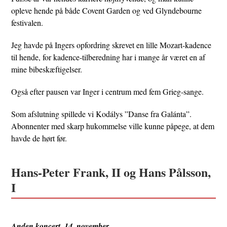
opleve hende på både Covent Garden og ved Glyndebourne
festivalen.
Jeg havde på Ingers opfordring skrevet en lille Mozart-kadence
til hende, for kadence-tilberedning har i mange år været en af
mine bibeskæftigelser.
Også efter pausen var Inger i centrum med fem Grieg-sange.
Som afslutning spillede vi Kodálys ”Danse fra Galánta”.
Abonnenter med skarp hukommelse ville kunne påpege, at dem
havde de hørt før.
Hans-Peter Frank, II og Hans Pålsson,
I
Anden koncert, 14. november