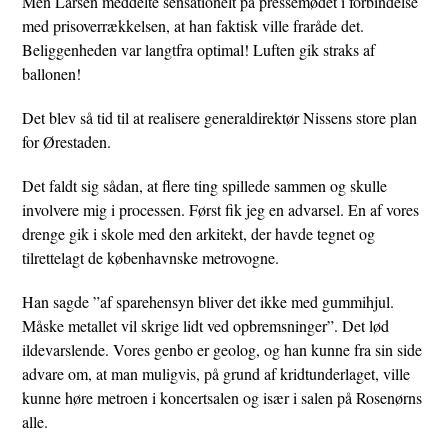
Men Larsen meddelte sensationelt på pressemødet i forbindelse
med prisoverrækkelsen, at han faktisk ville fraråde det.
Beliggenheden var langtfra optimal! Luften gik straks af
ballonen!
Det blev så tid til at realisere generaldirektør Nissens store plan
for Ørestaden.
Det faldt sig sådan, at flere ting spillede sammen og skulle
involvere mig i processen. Først fik jeg en advarsel. En af vores
drenge gik i skole med den arkitekt, der havde tegnet og
tilrettelagt de københavnske metrovogne.
Han sagde ”af sparehensyn bliver det ikke med gummihjul.
Måske metallet vil skrige lidt ved opbremsninger”. Det lød
ildevarslende. Vores genbo er geolog, og han kunne fra sin side
advare om, at man muligvis, på grund af kridtunderlaget, ville
kunne høre metroen i koncertsalen og især i salen på Rosenørns
alle.