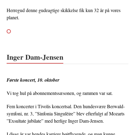
Herregud denne gudeagtige skikkelse fik kun 32 år på vores
planet.
Inger Dam-Jensen
Første koncert, 10. oktober
Vi tog hul på abonnementssæsonen, og rammen var sat.
Fem koncerter i Tivolis koncertsal. Den hundesvære Berwald-
symfoni, nr. 3, ”Sinfonia Singulèire” blev efterfulgt af Mozarts
”Exsultate jubilate” med herlige Inger Dam-Jensen.
I disse år var hendes karriere højtflyvende, og man kunne