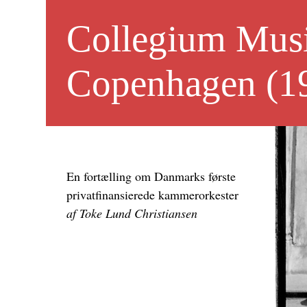
Collegium Mus
Copenhagen (1
En fortælling om Danmarks første
privatfinansierede kammerorkester
af Toke Lund Christiansen