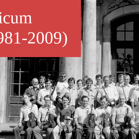
icum
981-2009)