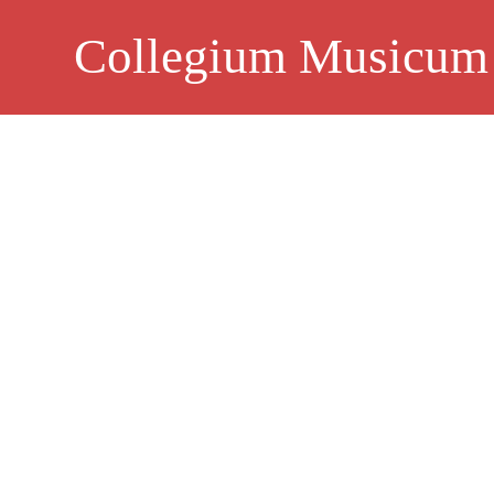
Skip
to
Collegium Musicum
content