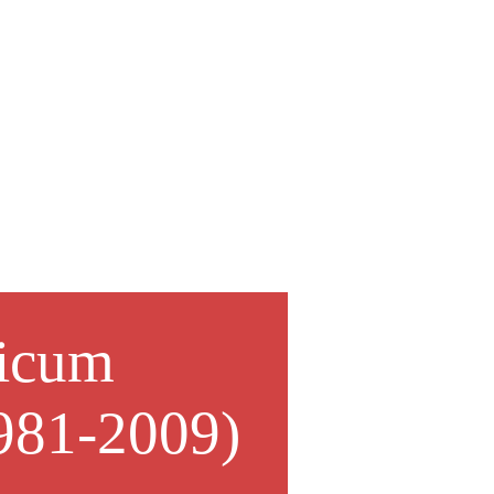
icum
981-2009)