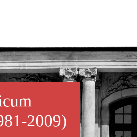
icum
981-2009)