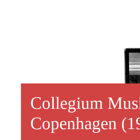
Collegium Mus
Copenhagen (1