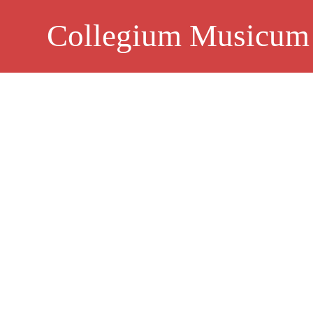
Skip
to
Collegium Musicum
content