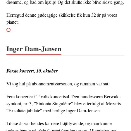
drømme, og bad om hjælp! Og det skulle ikke blive sidste gang.
Herregud denne gudeagtige skikkelse fik kun 32 år på vores
planet.
Inger Dam-Jensen
Første koncert, 10. oktober
Vi tog hul på abonnementssæsonen, og rammen var sat.
Fem koncerter i Tivolis koncertsal. Den hundesvære Berwald-
symfoni, nr. 3, ”Sinfonia Singulèire” blev efterfulgt af Mozarts
”Exsultate jubilate” med herlige Inger Dam-Jensen.
I disse år var hendes karriere højtflyvende, og man kunne
opleve hende på både Covent Garden og ved Glyndebourne