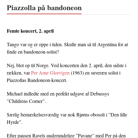
Piazzolla på bandoneon
Femte koncert, 2. april
Tango var og er oppe i tiden. Skulle man så til Argentina for at
finde en bandoneon-solist?
Nej, blot op til Norge. Ved koncerten den 2. april, den sidste i
rækken, var
Per Arne Glorvigen
(1963) en suveræn solist i
Piazzollas Bandoneon-koncert.
Michael indledte med en perfekt udgave af Debussys
”Childrens Corner”.
Særlig bemærkelsesværdig var nok Bjørns obosoli i ”Den lille
Hyrde”.
Efter pausen Ravels uudgrundelige ”Pavane” med Per på den