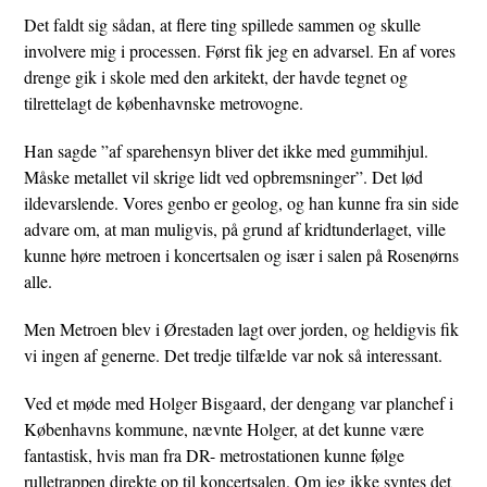
Det faldt sig sådan, at flere ting spillede sammen og skulle
involvere mig i processen. Først fik jeg en advarsel. En af vores
drenge gik i skole med den arkitekt, der havde tegnet og
tilrettelagt de københavnske metrovogne.
Han sagde ”af sparehensyn bliver det ikke med gummihjul.
Måske metallet vil skrige lidt ved opbremsninger”. Det lød
ildevarslende. Vores genbo er geolog, og han kunne fra sin side
advare om, at man muligvis, på grund af kridtunderlaget, ville
kunne høre metroen i koncertsalen og især i salen på Rosenørns
alle.
Men Metroen blev i Ørestaden lagt over jorden, og heldigvis fik
vi ingen af generne. Det tredje tilfælde var nok så interessant.
Ved et møde med Holger Bisgaard, der dengang var planchef i
Københavns kommune, nævnte Holger, at det kunne være
fantastisk, hvis man fra DR- metrostationen kunne følge
rulletrappen direkte op til koncertsalen. Om jeg ikke syntes det