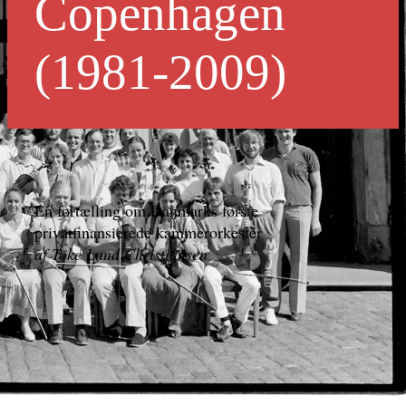
Copenhagen
(1981-2009)
En fortælling om Danmarks første
privatfinansierede kammerorkester
af Toke Lund Christiansen